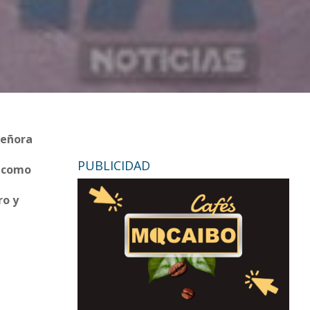
Señora
PUBLICIDAD
a como
ro y