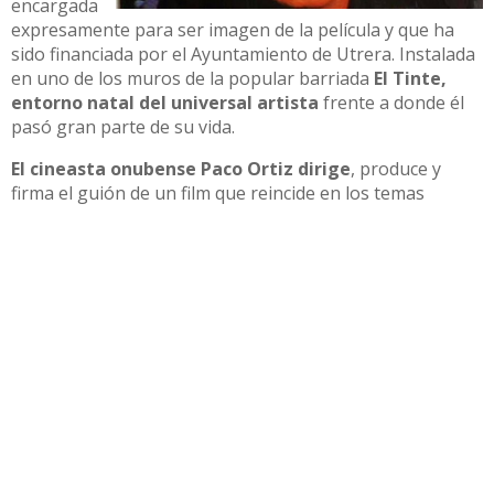
encargada
expresamente para ser imagen de la película y que ha
sido financiada por el Ayuntamiento de Utrera. Instalada
en uno de los muros de la popular barriada
El Tinte,
entorno natal del universal artista
frente a donde él
pasó gran parte de su vida.
El cineasta onubense Paco Ortiz dirige
, produce y
firma el guión de un film que reincide en los temas
flamencos que jalonan su filmografía con obras tan
celebradas como 13. Miguel Poveda (2015), nominada a
los Premios Forqué, Acariciando el aire. Matilde Coral
(2016) o Se prohíbe el cante (2019).
Compartir