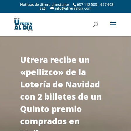
Noticias de Utrera al instante
637 112 583 - 677 603
926
info@utreraaldia.com
Utrera recibe un
«pellizco» de la
Lotería de Navidad
con 2 billetes de un
Quinto premio
comprados en