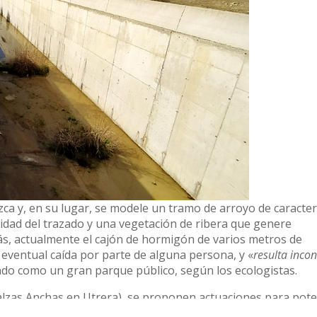
 y, en su lugar, se modele un tramo de arroyo de caracterí
idad del trazado y una vegetación de ribera que genere
ás, actualmente el cajón de hormigón de varios metros de
eventual caída por parte de alguna persona, y «
resulta inco
ndo como un gran parque público, según los ecologistas.
alzas Anchas en Utrera), se proponen actuaciones para pote
adas, u otras para potenciar a la fauna local, como la ins