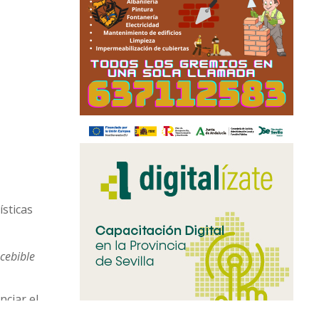
sticas
ncebible
nciar el
talación