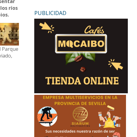
sentar
los ríos
PUBLICIDAD
ios.
l Parque
viado,