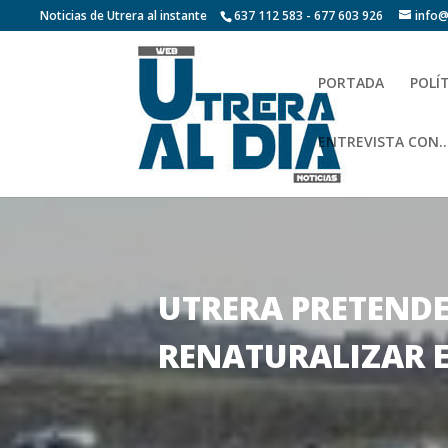
Noticias de Utrera al instante
637 112 583 - 677 603 926
info@
PORTADA
POLÍ
ENTREVISTA CON…
UTRERA PRETENDE
RENATURALIZAR 