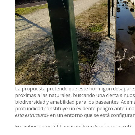
La propuesta pretende que este hormigón desaparezca
próximas a las naturales, buscando una cierta sinuos
biodiversidad y amabilidad para los paseantes. Adem
profundidad constituye un evidente peligro ante una 
esta estructura
» en un entorno que se está configura
En ambos casos (el Tamarguillo en Santiponce y el C
uso público, como algunas zonas de merendero sombre