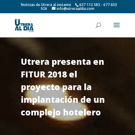
Noticias de Utrera al instante
637 112 583 - 677 603
926
info@utreraaldia.com
Utrera presenta en
FITUR 2018 el
proyecto para la
implantación de un
complejo hotelero