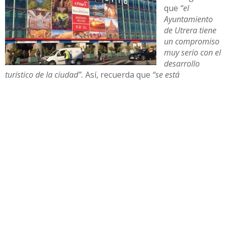
que
“el
Ayuntamiento
de Utrera tiene
un compromiso
muy serio con el
desarrollo
turístico de la ciudad”.
Así, recuerda que
“se está
recuperando gran parte del patrimonio histórico que estaba
abandonado u olvidado, abriendo nuevos espacios
enfocados al turismo cultural, aumentando las actividades
de ocio, cultura y deporte, etc”.
El pasado mes de octubre se iniciaron los trámites
administrativos para el procedimiento de adjudicación
del derecho de superficie sobre la parcela situada en la
manzana de la UE-A del SUP-4 del Merendero. Se va a
llevar mediante procedimiento abierto, en los próximos
meses se dará publicidad en el Perfil del Contratante
para que puedan participar las cadenas hoteleras que
estén interesadas. Por lo tanto el hotel se ubicaría en un