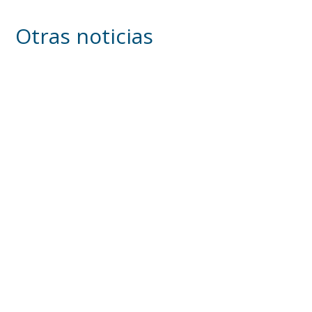
Otras noticias
Inicia en Trajano la campaña de
concienciación del consistorio utrerano
«Sumérgete en el reciclaje»