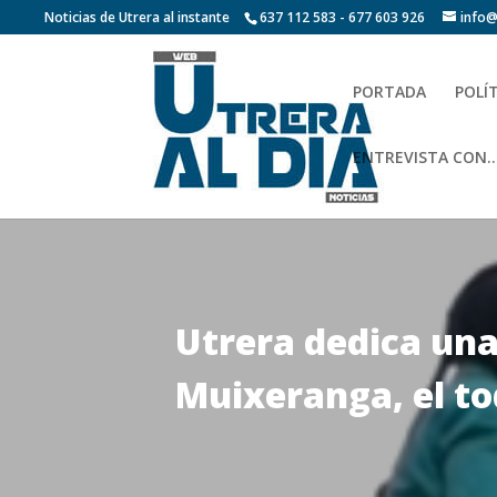
Noticias de Utrera al instante
637 112 583 - 677 603 926
info@
PORTADA
POLÍ
ENTREVISTA CON…
Utrera dedica una
Muixeranga, el to