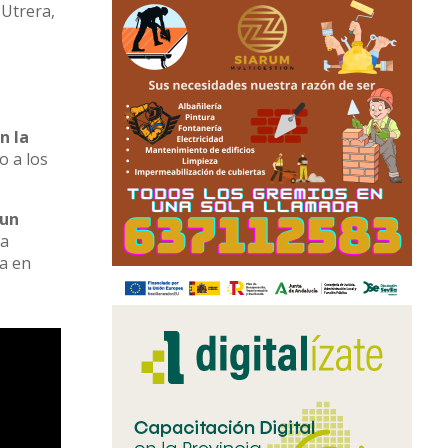
 Utrera,
n la
o a los
 un
na
ca en