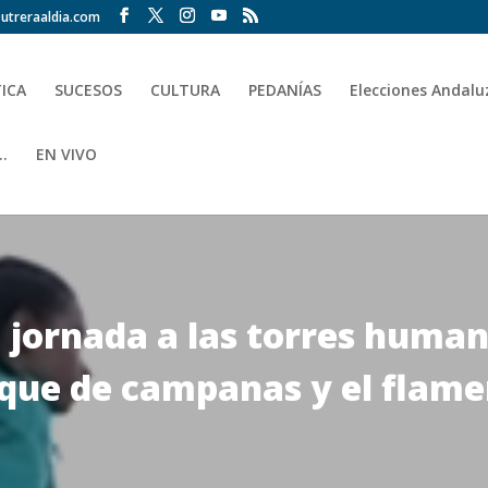
utreraaldia.com
TICA
SUCESOS
CULTURA
PEDANÍAS
Elecciones Andalu
.
EN VIVO
 jornada a las torres human
que de campanas y el flame