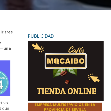
ir tres
PUBLICIDAD
r
a
s —una
ctivo
s que