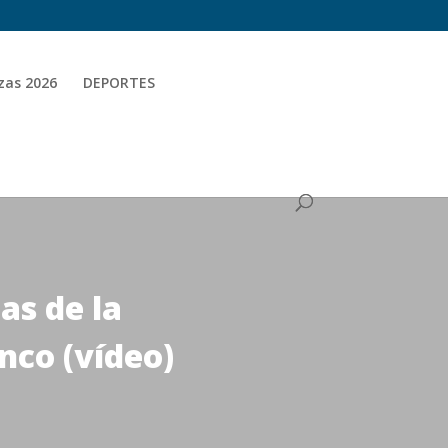
zas 2026
DEPORTES
as de la
nco (vídeo)