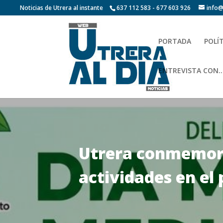
Noticias de Utrera al instante
637 112 583 - 677 603 926
info@
PORTADA
POLÍ
ENTREVISTA CON…
Utrera conmemora
actividades en el