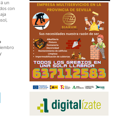
rá un
idos con
Caja
sol,
o
miembro
y