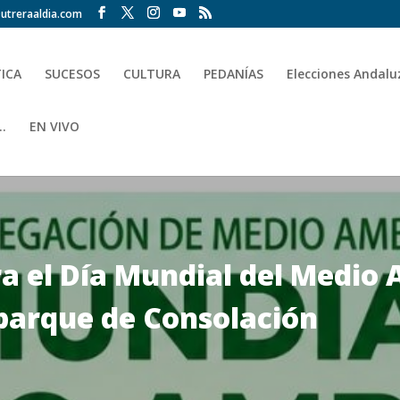
utreraaldia.com
TICA
SUCESOS
CULTURA
PEDANÍAS
Elecciones Andalu
.
EN VIVO
 el Día Mundial del Medio 
 parque de Consolación