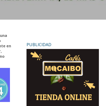
 una
o
PUBLICIDAD
nte en
r,
rno