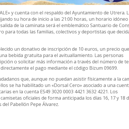
 ALE» y cuenta con el respaldo del Ayuntamiento de Utrera. 
jando su hora de inicio a las 21:00 horas, un horario idóneo
 salida de la caminata será el emblemático Santuario de Con
 para todas las familias, colectivos y deportistas que decid
blecido un donativo de inscripción de 10 euros, un precio que
una bebida gratuita para el avituallamiento. Las personas
ipción o solicitar más información a través del número de t
 directamente el pago mediante el código Bizum 09699.
udadanos que, aunque no puedan asistir físicamente a la ca
ellos se ha habilitado un «Dorsal Cero» asociado a una cuen
arias en la cuenta ES49 3020 0003 4421 3632 4221. Los
amisetas oficiales de forma anticipada los días 16, 17 y 18 d
s del Pabellón Pepe Álvarez.