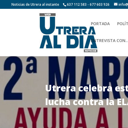
Noticias de Utrera al instante
637 112 583 - 677 603 926
info@
PORTADA
POLÍ
ENTREVISTA CON…
Utrera celebra est
lucha contra la E