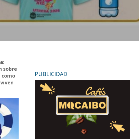
a:
n sobre
PUBLICIDAD
ne como
nviven