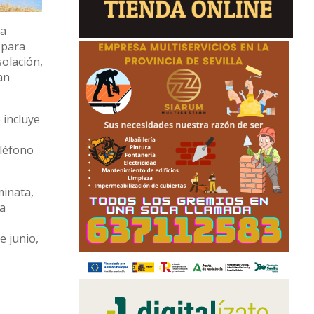
La
 para
solación,
an
 incluye
eléfono
minata,
ta
e junio,