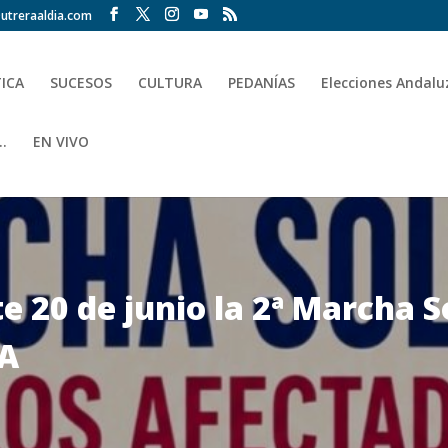
utreraaldia.com
TICA
SUCESOS
CULTURA
PEDANÍAS
Elecciones Andalu
.
EN VIVO
e 20 de junio la 2ª Marcha S
LA