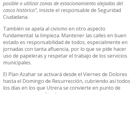
posible o utilizar zonas de estacionamiento alejadas del
casco histórico”
, insiste el responsable de Seguridad
Ciudadana.
También se apela al civismo en otro aspecto
fundamental: la limpieza. Mantener las calles en buen
estado es responsabilidad de todos, especialmente en
jornadas con tanta afluencia, por lo que se pide hacer
uso de papeleras y respetar el trabajo de los servicios
municipales.
El Plan Azahar se activará desde el Viernes de Dolores
hasta el Domingo de Resurrección, cubriendo así todos
los días en los que Utrera se convierte en punto de
encuentro para miles de personas.
Juan A. Plata ha querido agradecer el esfuerzo de todos
los profesionales implicados, porque
“detrás de cada
jornada hay muchas personas trabajando para que el resto
podamos disfrutar. Contamos con un gran equipo humano
velando por nuestra seguridad y disfrute y eso es algo que