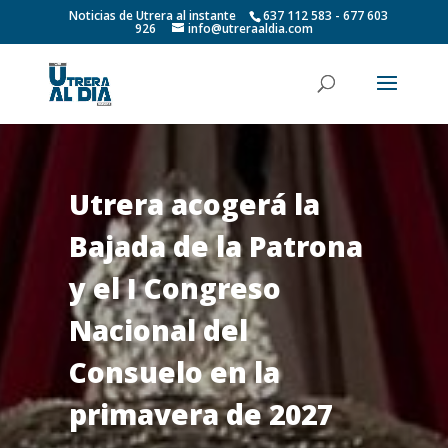
Noticias de Utrera al instante
637 112 583 - 677 603
926
info@utreraaldia.com
Utrera acogerá la
Bajada de la Patrona
y el I Congreso
Nacional del
Consuelo en la
primavera de 2027