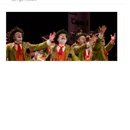
El Castillo de Utrera vibrará esta noche bajo
el Carnaval de Cádiz con la comparsa «Los
Humanos»
Ago 7, 2026
