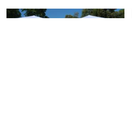
Inicia en Trajano la campaña de
concienciación del consistorio utrerano
«Sumérgete en el reciclaje»
Ago 7, 2026
