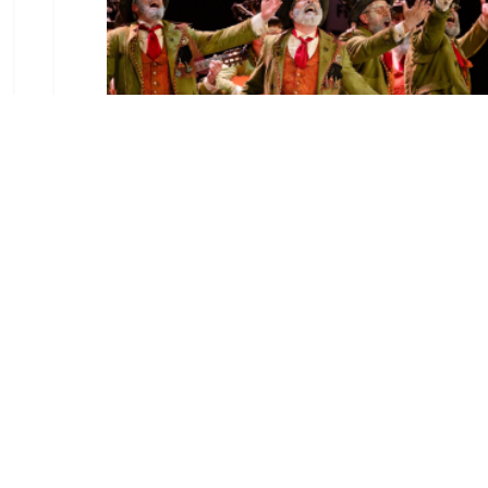
El Castillo de Utrera
vibrará esta noche bajo el
Carnaval de Cádiz con la
comparsa «Los Humanos»
Ago 7, 2026
