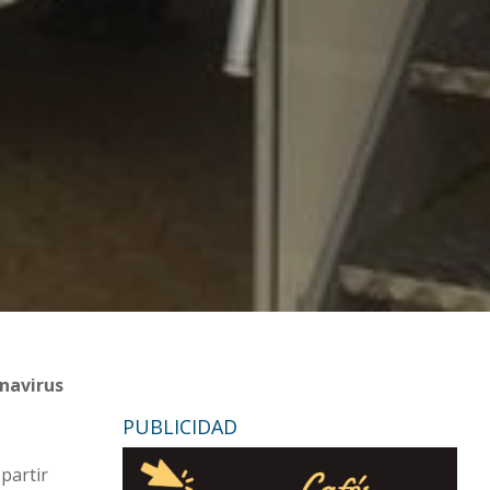
onavirus
PUBLICIDAD
partir