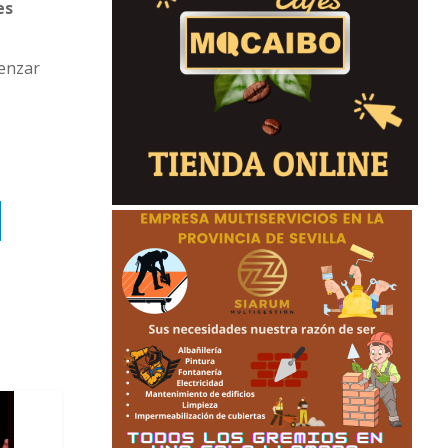
es
menzar