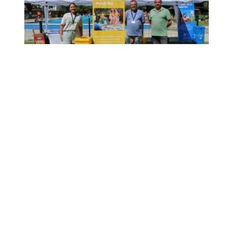
Inicia en Trajano la
campaña de
concienciación del
consistorio utrerano
«Sumérgete en el reciclaje»
Ago 7, 2026
