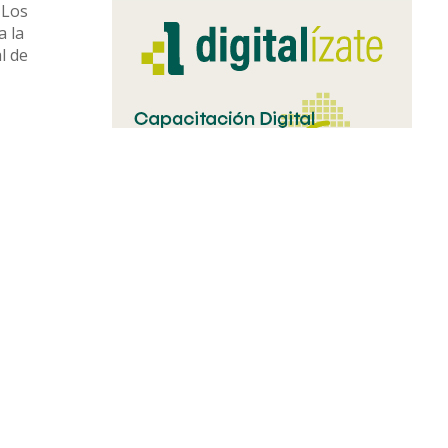
 Los
a la
l de