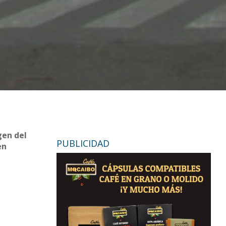
gen del
PUBLICIDAD
en