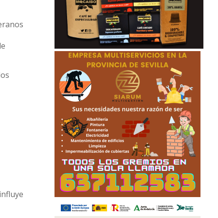
reranos
de
los
influye