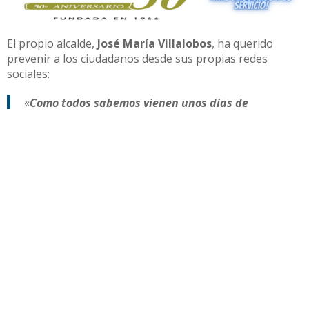
El propio alcalde,
José María Villalobos
, ha querido
prevenir a los ciudadanos desde sus propias redes
sociales:
«
Como todos sabemos vienen unos días de
muchísimo calor. Y aunque por nuestra tierra
estamos acostumbrados siempre viene bien
recordar que hay que protegerse y tomar algunas
precauciones.
Sobre todo las personas mayores
de 65 años, menores de 5, lactantes, embarazadas,
enfermos crónicos…
Hay que protegerse del sol:
no salir en las horas centrales del día, llevar la
cabeza protegida y ropa ligera, cierre de ventanas y
cortinas expuestas al sol…
Mantenerse fresco:
permanecer en las habitaciones más frescas,
refrescarse varias veces al día,…
Beber mucho,
no consumir alcohol, evitar comidas pesadas, etc.En
este enlace tienes información mucho más amplia y