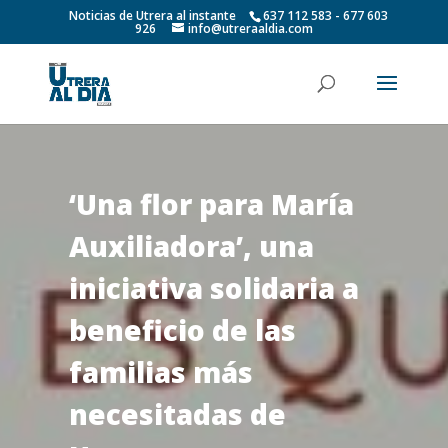
Noticias de Utrera al instante
637 112 583 - 677 603
926
info@utreraaldia.com
‘Una flor para María
Auxiliadora’, una
iniciativa solidaria a
beneficio de las
familias más
necesitadas de