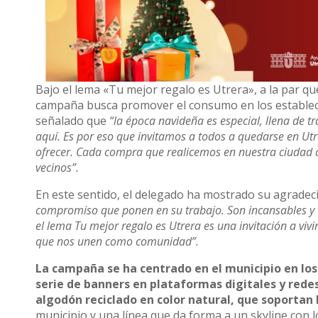
Bajo el lema «Tu mejor regalo es Utrera», a la par qu
campaña busca promover el consumo en los establecim
señalado que
“la época navideña es especial, llena de 
aquí. Es por eso que invitamos a todos a quedarse en Utr
ofrecer. Cada compra que realicemos en nuestra ciudad c
vecinos”.
En este sentido, el delegado ha mostrado su agradec
compromiso que ponen en su trabajo. Son incansables y
el lema Tu mejor regalo es Utrera es una invitación a viv
que nos unen como comunidad”.
La campaña se ha centrado en el municipio en los 
serie de banners en plataformas digitales y redes
algodón reciclado en color natural, que soportan 
municipio y una línea que da forma a un skyline con 