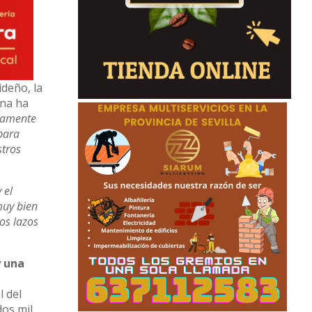
ideño, la
ona ha
enamente
 para
stros
 el
muy bien
los lazos
y una
l del
dos mil