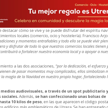
e destacar cómo se vive y se puede disfrutar del espíritu nav
ientos locales (comercio, ocio y hostelería). Francisco Arj
tradiciones y momentos entrañables y todo ello se puede vivir pl
era y disfrutar de todo lo que nuestros comercios locales tienen
ontribuirá a fortalecer nuestra economía local y a apoyar a nue
imiento a las dos asociaciones,
“por la dedicación, el esfuerzo y
 vienen de pasar momentos muy complicados, ellos simbolizan 
ir la magia de la Navidad en nuestro propio hogar, fortaleciendo 
medios audiovisuales, a través de un spot publicitario 
 sociales.
Además,
se han confeccionado unas bolsas de
hasta 10 kilos de peso
, en las que aparecen el código posta
los edificios más emblemáticos de Utrera. Se han entregado 