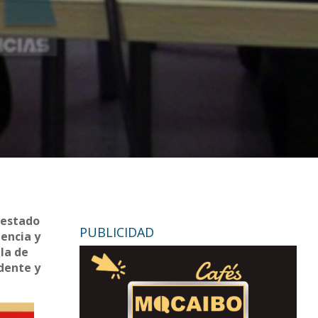
 estado
PUBLICIDAD
encia y
 la de
idente y