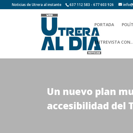
Noticias de Utrera al instante
637 112 583 - 677 603 926
info@
PORTADA
POLÍ
ENTREVISTA CON…
Un nuevo plan mu
accesibilidad del 