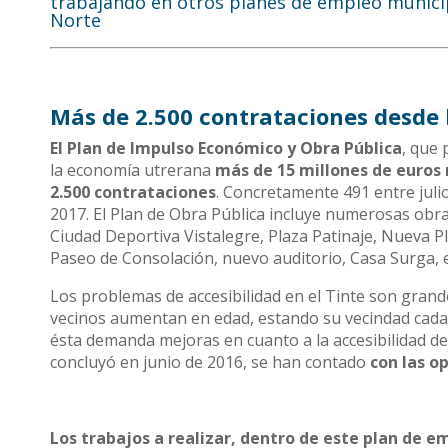
trabajando en otros planes de empleo municip
Norte
Más de 2.500 contrataciones desde 
El Plan de Impulso Económico y Obra Pública
, que 
la economía utrerana
más de 15 millones de euros
2.500 contrataciones
. Concretamente 491 entre julio
2017. El Plan de Obra Pública incluye numerosas obras
Ciudad Deportiva Vistalegre, Plaza Patinaje, Nueva Pla
Paseo de Consolación, nuevo auditorio, Casa Surga, e
Los problemas de accesibilidad en el Tinte son gran
vecinos aumentan en edad, estando su vecindad cada 
ésta demanda mejoras en cuanto a la accesibilidad de
concluyó en junio de 2016, se han contado
con las op
Los trabajos a realizar, dentro de este plan de em