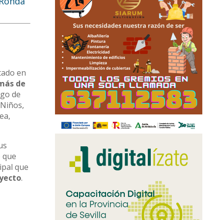
 Ronda
ctado en
 más de
rgo de
 Niños,
ea,
us
o que
ipal que
oyecto
.