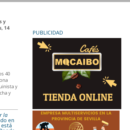
s y
s, 14
PUBLICIDAD
os 40
iona
inista y
cha y
r la
ado en
 está