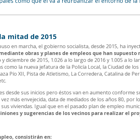
ales como que el va a reurbanizar el entorno de la
la mitad de 2015
puso en marcha, el gobierno socialista, desde 2015, ha inye
 mediante obras y planes de empleos que han supuesto
 y diciembre de 2015, 1.026 a lo largo de 2016 y 1.005 a lo la
 como la nueva jefatura de la Policía Local, la Ciudad de los
za Pío XII, Pista de Atletismo, La Corredera, Catalina de Per
tc.
des desde sus inicios pero éstos van en aumento conforme s
vez más envejecida, data de mediados de los años 80, por l
 sus viviendas. Igual que en el pasado plan de empleo munic
iniones y sugerencias de los vecinos para realizar el pr
pleo, consistirán en: