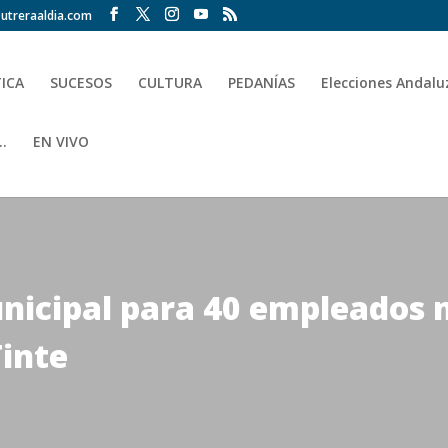
utreraaldia.com
TICA
SUCESOS
CULTURA
PEDANÍAS
Elecciones Andalu
.
EN VIVO
nicipal para 40 empleados 
Tinte