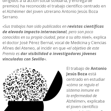
dirigidos a la acción social solidaria, y entrega de
premios) ha reconocido el trabajo científico centrado en
el Alzhéimer del joven utrerano Antonio Jesús Boza
Serrano.
«Sus trabajos han sido publicados en
revistas científicas
de elevado impacto internacional
, pero son poco
conocidos en su propia ciudad, pese a su alto nivel»
, explica
el doctor José Pérez Bernal, vocal de Medicina y Ciencias
Afines del Ateneo, al incidir en que
«el objetivo de este
Premio es
dar visibilidad a investigadores jóvenes
vinculados con Sevilla
«.
El trabajo de
Antonio
Jesús Boza
está
centrado en estudiar
«
cómo se regula el
sistema inmune en
la enfermedad de
Alzhéimer»,
explicaba
el joven científico