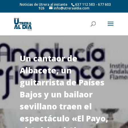
Noticias de Utrera al instante
637 112 583 - 677 603
926
info@utreraaldia.com
Un cantaor de
Albacete, un
guitarrista de Países
Bajos y un bailaor
sevillano traen el
espectáculo «El Payo,