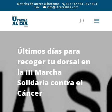
Noticias de Utrera al instante
637 112 583 - 677 603
926
info@utreraaldia.com
Últimos días para
recoger tu dorsal en
la III Marcha
Solidaria contra el
Cáncer