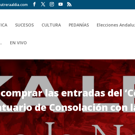
utreraaldia.com
TICA
SUCESOS
CULTURA
PEDANÍAS
Elecciones Andalu
.
EN VIVO
 comprar las entradas del ‘C
ntuario de Consolación con l