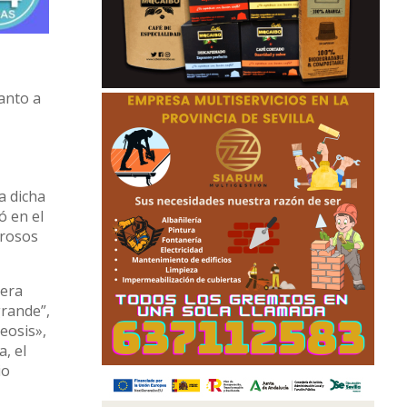
tanto a
a dicha
ó en el
erosos
cera
grande”,
eosis»,
, el
io