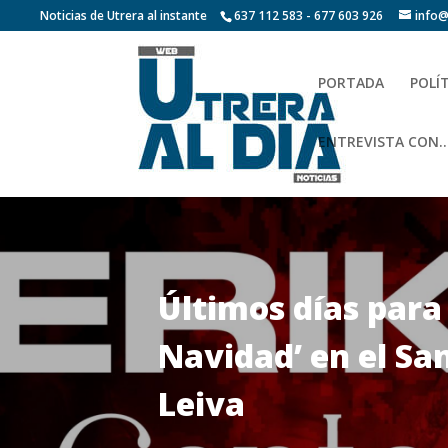
Noticias de Utrera al instante
637 112 583 - 677 603 926
info@
PORTADA
POLÍ
ENTREVISTA CON…
Últimos días para
Navidad’ en el Sa
Leiva