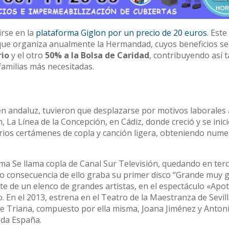
rse en la
plataforma Giglon por un precio de 20 euros
. Este
que organiza anualmente la Hermandad, cuyos beneficios se
rio
y el otro
50% a la Bolsa de Caridad
, contribuyendo así 
familias más necesitadas.
en andaluz, tuvieron que desplazarse por motivos laborales 
, La Línea de la Concepción, en Cádiz, donde creció y se inici
arios certámenes de copla y canción ligera, obteniendo num
ma Se llama copla de Canal Sur Televisión, quedando en ter
mo consecuencia de ello graba su primer disco “Grande muy 
e de un elenco de grandes artistas, en el espectáculo «Apot
 En el 2013, estrena en el Teatro de la Maestranza de Sevilla
de Triana, compuesto por ella misma, Joana Jiménez y Anton
oda España.