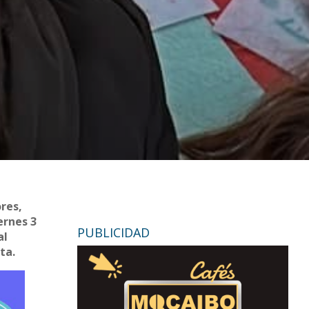
ores,
ernes 3
PUBLICIDAD
al
ta.