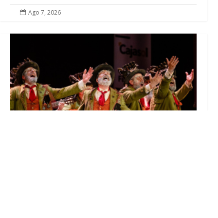
Ago 7, 2026

El Castillo de Utrera vibrará esta noche bajo
el Carnaval de Cádiz con la comparsa «Los
Humanos»