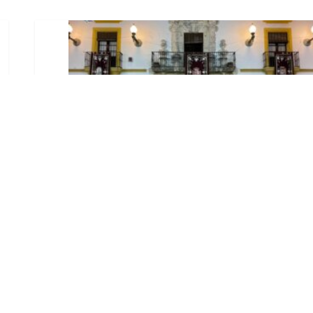
El Ayuntamiento abre el
periodo de información
pública de la nueva
Ordenanza de Urbanismo
Ago 6, 2026
