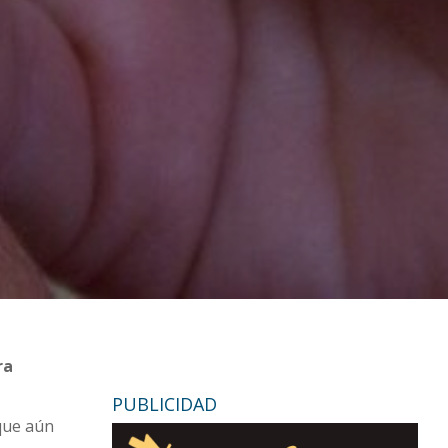
ra
PUBLICIDAD
 que aún