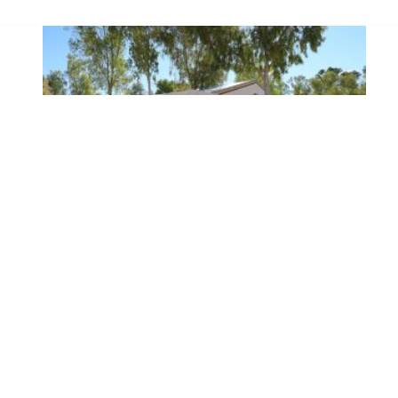
Se intensifican los trabajos
en el recinto ferial a un
mes del inicio de la Feria
de Utrera 2026
Ago 6, 2026
