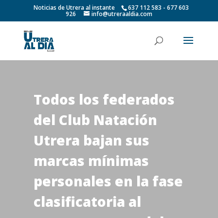
Noticias de Utrera al instante
637 112 583 - 677 603
926
info@utreraaldia.com
Todos los federados
del Club Natación
Utrera bajan sus
marcas mínimas
personales en la fase
clasificatoria al