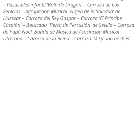
– Pasacalles infantil ‘Bola de Dragón’ – Carroza de Los
Fenicios – Agrupación Musical ‘Virgen de la Soledad’ de
Huescar – Carroza del Rey Gaspar – Carroza ‘El Príncipe
Cáspián’ – Batucada ‘Tierra de Percusión’ de Sevilla – Carroza
de Papá Noel, Banda de Música de Asociación Musical
Utrerana – Carroza de la Reina – Carroza ‘Mil y una noches’ –
Banda de Música de la Asociación Musical ‘Álvarez Quintero’
de Utrera y Carroza del Rey Baltasar.
Y el recorrido será:
Calle Pensamiento, Cronista Manuel Morales, avenida Juan
XXIII, Paseo de Consolación, Toná, Constelación Corona
Boreal (visita al Geriátrico), Constelación Corona Austral,
Torre de Matrera, Pablo Picasso, Teresa de Jesús, Blas
Infante, Castilla, Avenida de Andalucía, María Auxiliadora,
Santiago Apóstol, Francisco Salzillo, Rubén Darío, plaza La
Trianilla, La Corredera y plaza Santa Ana ( gran función de
fuegos artificiales desde el Castillo), posteriormente sube por
la calle Fuente Vieja, Plaza de la Constitución, Plaza del
Altozano, Las Mujeres, Plaza Pio XII, San Juan Bosco y Arenal,