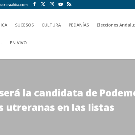
utreraaldia.com
TICA
SUCESOS
CULTURA
PEDANÍAS
Elecciones Andalu
.
EN VIVO
será la candidata de Podemo
 utreranas en las listas