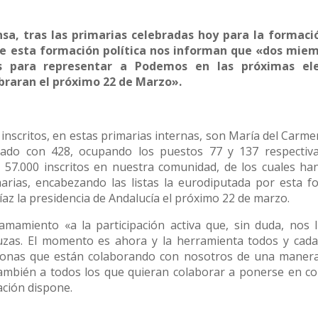
, tras las primarias celebradas hoy para la formaci
 de esta formación política nos informan que «dos mie
s para representar a Podemos en las próximas ele
braran el próximo 22 de Marzo».
 inscritos, en estas primarias internas, son María del Carm
ado con 428, ocupando los puestos 77 y 137 respectiv
 57.000 inscritos en nuestra comunidad, de los cuales ha
marias, encabezando las listas la eurodiputada por esta f
az la presidencia de Andalucía el próximo 22 de marzo.
amamiento «a la participación activa que, sin duda, nos l
luzas. El momento es ahora y la herramienta todos y cad
sonas que están colaborando con nosotros de una manera
bién a todos los que quieran colaborar a ponerse en co
ación dispone.