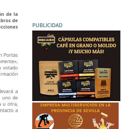
ón de la
mbros de
PUBLICIDAD
cciones
en Portas
amente»,
n votado
ormación
levará a
a uno de
 u otra,
ntacto a