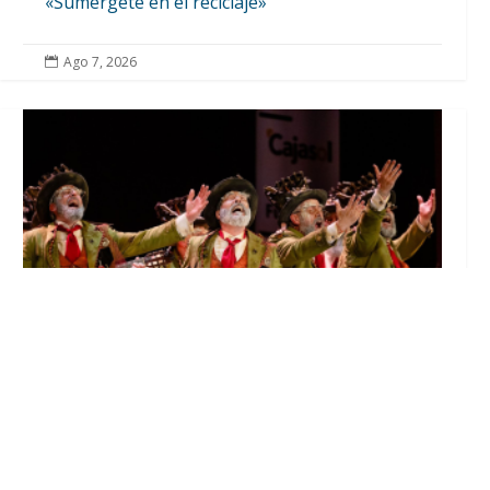
«Sumérgete en el reciclaje»
Ago 7, 2026

El Castillo de Utrera vibrará esta noche bajo
el Carnaval de Cádiz con la comparsa «Los
Humanos»