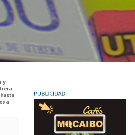
s y
trera
PUBLICIDAD
h hasta
es a