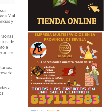
 sus
da. Y al
ancias y
personas
cios, de
ató a
eron en
tarios,
ecesario
adas a
os