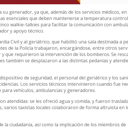
ra su generador, ya que, además de los servicios médicos, en
as esenciales que deben mantenerse a temperatura controla
inco walkie-talkies para facilitar la comunicación con ambul
ador y apoyo técnico.
ia Civil y al geriátrico, que habilitó una sala destinada a 
es de la Policía trabajaron, encargándose, entre otros servi
r y que requirieron la intervención de los bomberos. Se resc
s también se desplazaron a las distintas pedanías y atendi
ispositivo de seguridad, el personal del geriátrico y los sani
incidencias. Los servicios técnicos intervinieron cuando fue n
le para vehículos, ambulancias y generadores.
n atendidas: se les ofreció agua y comida, y fueron traslad
 varios taxistas locales colaboraron de forma altruista en l
e la ciudadanía, así como la implicación de los miembros de