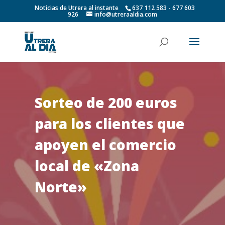
Noticias de Utrera al instante
637 112 583 - 677 603
926
info@utreraaldia.com
Sorteo de 200 euros
para los clientes que
apoyen el comercio
local de «Zona
Norte»