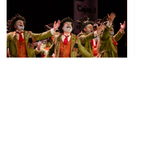
El Castillo de Utrera vibrará esta noche bajo
el Carnaval de Cádiz con la comparsa «Los
Humanos»
Ago 7, 2026
