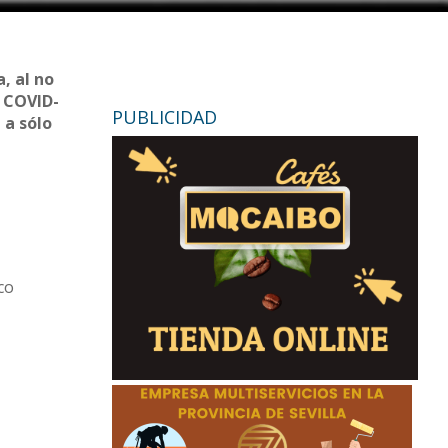
, al no
l COVID-
PUBLICIDAD
 a sólo
co