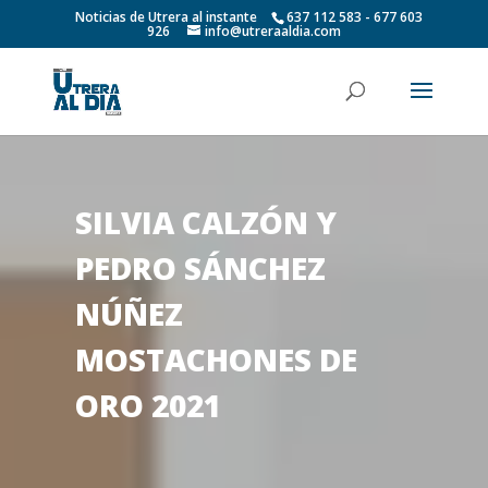
Noticias de Utrera al instante
637 112 583 - 677 603
926
info@utreraaldia.com
SILVIA CALZÓN Y
PEDRO SÁNCHEZ
NÚÑEZ
MOSTACHONES DE
ORO 2021