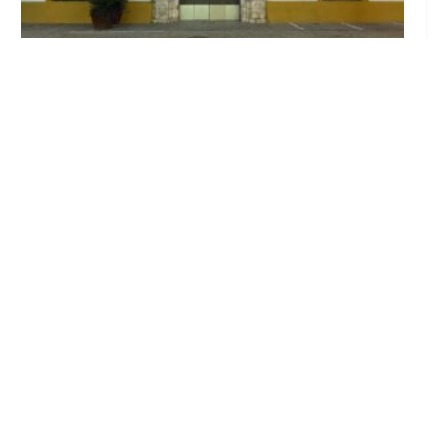
El Ayuntamiento abre el periodo de
información pública de la nueva Ordenanza
de Urbanismo
Ago 6, 2026
