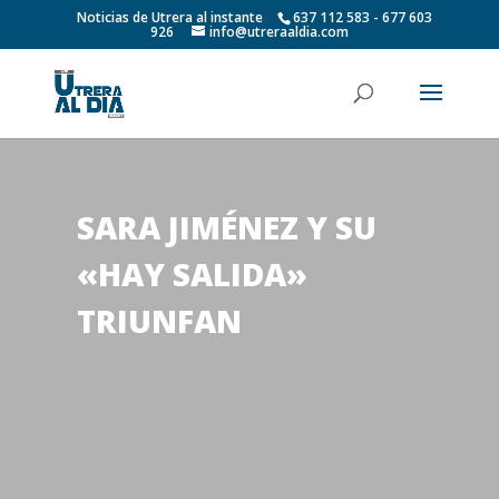
Noticias de Utrera al instante
637 112 583 - 677 603
926
info@utreraaldia.com
SARA JIMÉNEZ Y SU
«HAY SALIDA»
TRIUNFAN