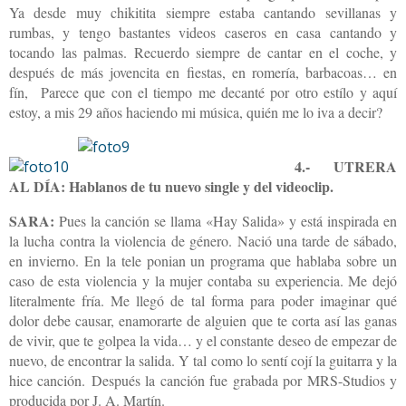
Ya desde muy chikitita siempre estaba cantando sevillanas y
rumbas, y tengo bastantes videos caseros en casa cantando y
tocando las palmas. Recuerdo siempre de cantar en el coche, y
después de más jovencita en fiestas, en romería, barbacoas… en
fín, Parece que con el tiempo me decanté por otro estílo y aquí
estoy, a mis 29 años haciendo mi música, quién me lo iva a decir?
4.- UTRERA
AL DÍA: Hablanos de tu nuevo single y del videoclip.
SARA:
Pues la canción se llama «Hay Salida» y está inspirada en
la lucha contra la violencia de género. Nació una tarde de sábado,
en invierno. En la tele ponian un programa que hablaba sobre un
caso de esta violencia y la mujer contaba su experiencia. Me dejó
literalmente fría. Me llegó de tal forma para poder imaginar qué
dolor debe causar, enamorarte de alguien que te corta así las ganas
de vivir, que te golpea la vida… y el constante deseo de empezar de
nuevo, de encontrar la salida. Y tal como lo sentí cojí la guitarra y la
hice canción. Después la canción fue grabada por MRS-Studios y
producida por J. A. Martín.