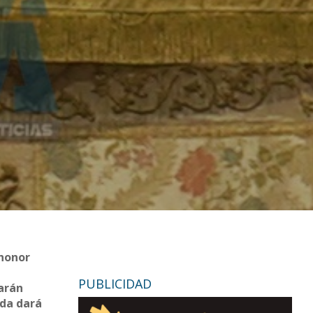
 honor
PUBLICIDAD
zarán
ada dará