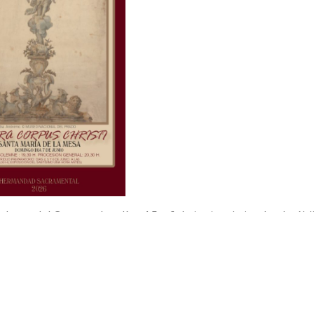
rbena del Corpus» los días 4,5 y 6 de junio, abriendo al públ
n la calle Menéndez Pelayo, frente a la calle Preciosa. Se di
res. El dinero recaudado irá destinado a reparar y arreglar 