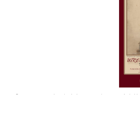
Por otra parte el patio de la parroquia acogerá «la Ve
desde las 20.30h, accediendo por el salón parroquial e
de convivencia, música y una barra con precios popula
parroquia. Entrada libre para todo el que quiera.
Compartir