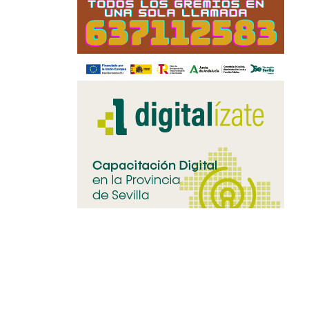
ico
sfrutará
la