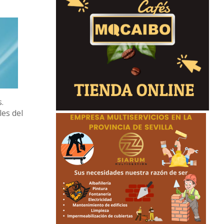
s.
les del