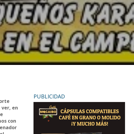
PUBLICIDAD
porte
 ver, en
de
mos con
renador