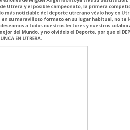
presiones de Miguel Angel Montoya tras su destitución, 
e de Utrera y el posible campeonato, la primera competi
, lo más noticiable del deporte utrerano véalo hoy en Utr
en su maravilloso formato en su lugar habitual, no te l
í deseamos a todos nuestros lectores y nuestros colabo
 mejor del Mundo, y no olvideis el Deporte, por que el D
NUNCA EN UTRERA.