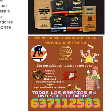
el
ción
era a
o
radores
EPORTE