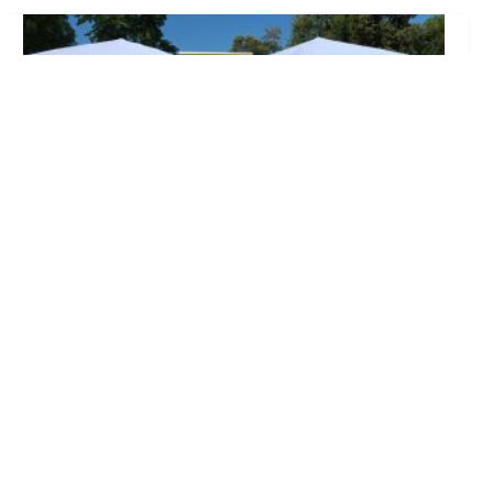
Inicia en Trajano la campaña de
concienciación del consistorio utrerano
«Sumérgete en el reciclaje»
Ago 7, 2026
