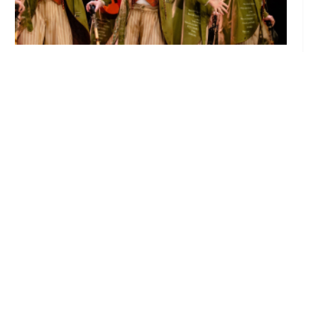
El Castillo de Utrera vibrará esta noche bajo
el Carnaval de Cádiz con la comparsa «Los
Humanos»
Ago 7, 2026
