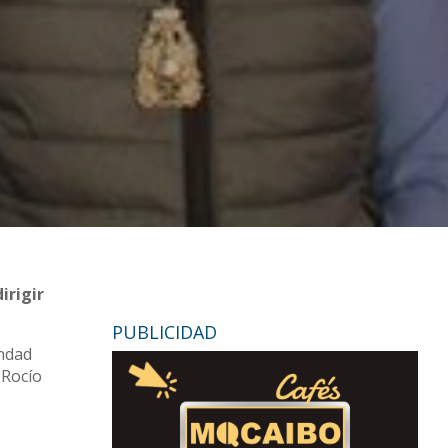
irigir
PUBLICIDAD
andad
 Rocío