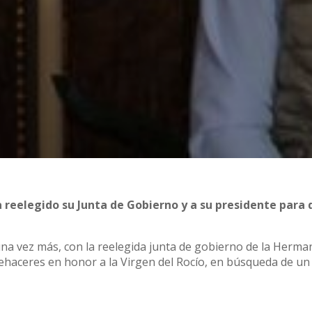
reelegido su Junta de Gobierno y a su presidente para d
na vez más, con la reelegida junta de gobierno de la Herm
quehaceres en honor a la Virgen del Rocío, en búsqueda de un