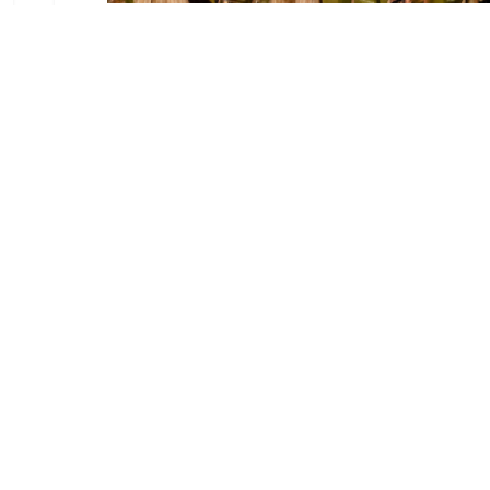
El Castillo de Utrera
vibrará esta noche bajo el
Carnaval de Cádiz con la
comparsa «Los Humanos»
Ago 7, 2026
