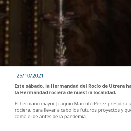
25/10/2021
Este sábado, la Hermandad del Rocío de Utrera ha 
la Hermandad rociera de nuestra localidad.
El hermano mayor Joaquin Marrufo Pérez presidirá u
rociera, para llevar a cabo los futuros proyectos y 
como el de antes de la pandemia.