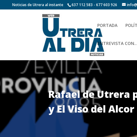
Noticias de Utrera al instante
637 112 583 - 677 603 926
info@
PORTADA
POLÍ
ENTREVISTA CON…
Rafael de Utrera 
y El Viso del Alco