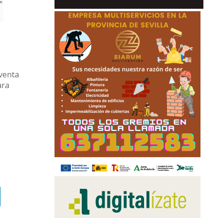
 venta
ara