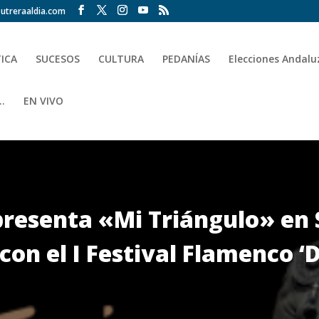
utreraaldia.com
TICA
SUCESOS
CULTURA
PEDANÍAS
Elecciones Andalu
.
EN VIVO
presenta «Mi Triángulo» en
r con el I Festival Flamenco 