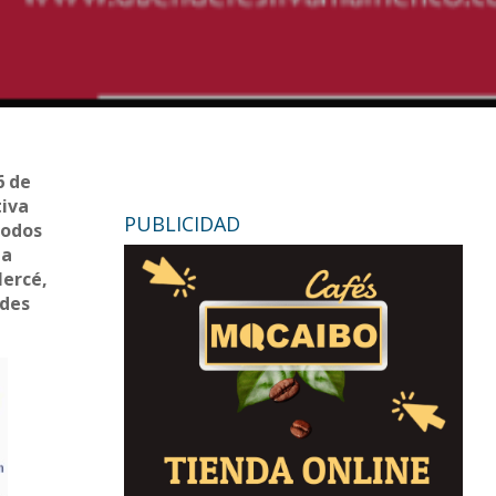
6 de
tiva
PUBLICIDAD
todos
la
Mercé,
ndes