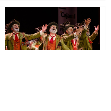
El Castillo de Utrera vibrará esta noche bajo
el Carnaval de Cádiz con la comparsa «Los
Humanos»
Ago 7, 2026
