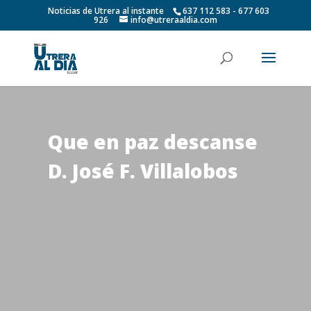
Noticias de Utrera al instante
637 112 583 - 677 603
926
info@utreraaldia.com
Que en paz descanse
D. José F. Villalobos