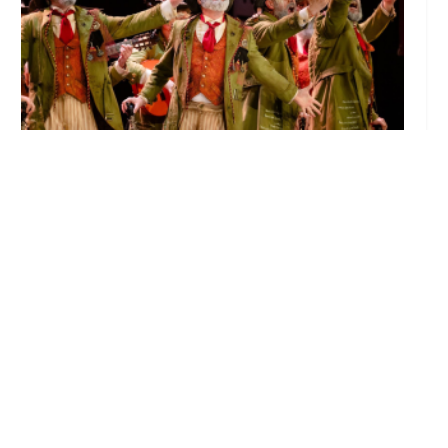
El Castillo de Utrera vibrará esta noche bajo
el Carnaval de Cádiz con la comparsa «Los
Humanos»
Ago 7, 2026
