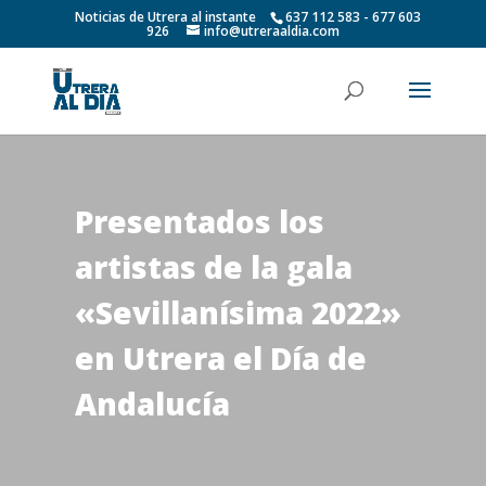
Noticias de Utrera al instante
637 112 583 - 677 603
926
info@utreraaldia.com
Presentados los
artistas de la gala
«Sevillanísima 2022»
en Utrera el Día de
Andalucía