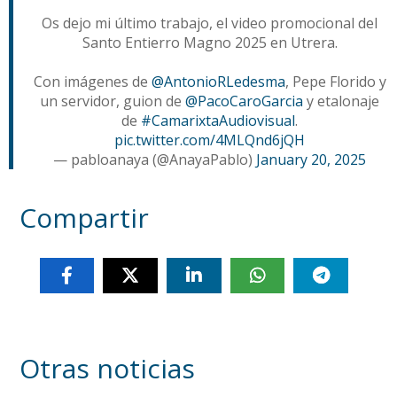
Os dejo mi último trabajo, el video promocional del
Santo Entierro Magno 2025 en Utrera.
Con imágenes de
@AntonioRLedesma
, Pepe Florido y
un servidor, guion de
@PacoCaroGarcia
y etalonaje
de
#CamarixtaAudiovisual
.
pic.twitter.com/4MLQnd6jQH
— pabloanaya (@AnayaPablo)
January 20, 2025
Compartir
Otras noticias