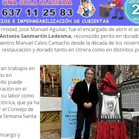
nidad, José Manuel Aguilar, fue el encargado de abrir el ac
 Antonio Sanmartín Ledesma
, reconocido perito en dorad
maestro Manuel Calvo Camacho desde la década de los noven
 restauración y dorado tanto en Utrera como en distintos 
ran trabajos en
omo en
ello puede
ración en el
e su labor como
tórica, que ya ha
r el Consejo de
 la Semana Santa
encargo y