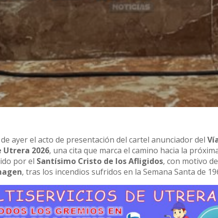
 de ayer el acto de presentación del cartel anunciador del
Ví
 Utrera 2026
, una cita que marca el camino hacia la próxim
dido por el
Santísimo Cristo de los Afligidos
, con motivo d
imagen
, tras los incendios sufridos en la Semana Santa de 19