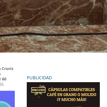
a Crucis
a
PUBLICIDAD
el
60
65.