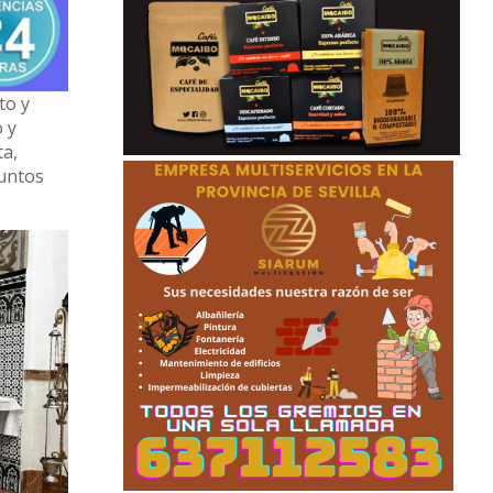
to y
o y
ta,
puntos