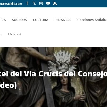
utreraaldia.com
TICA
SUCESOS
CULTURA
PEDANÍAS
Elecciones Andalu
.
EN VIVO
tel del Vía Crucis del Cons
ídeo)