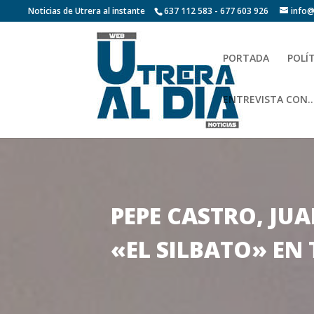
Noticias de Utrera al instante
637 112 583 - 677 603 926
info@
PORTADA
POLÍ
ENTREVISTA CON…
PEPE CASTRO, JU
«EL SILBATO» EN