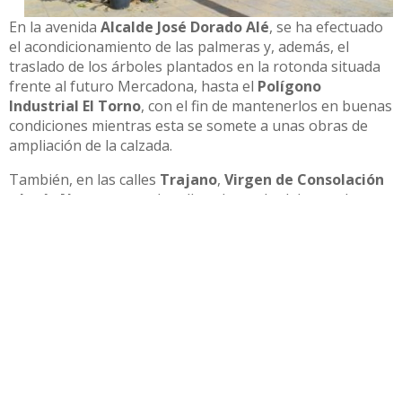
En la avenida
Alcalde José Dorado Alé
, se ha efectuado
el acondicionamiento de las palmeras y, además, el
traslado de los árboles plantados en la rotonda situada
frente al futuro Mercadona, hasta el
Polígono
Industrial El Torno
, con el fin de mantenerlos en buenas
condiciones mientras esta se somete a unas obras de
ampliación de la calzada.
También, en las calles
Trajano
,
Virgen de Consolación
y
Jesús Nazareno
, se han llevado a cabo labores de
saneamiento vegetal y desbroce.
Campaña de cuidado de zonas verdes
Dentro de estas actuaciones, se ha procedido a la
colocación de señalética específica para recordar a los
vecinos la importancia de respetar las plantas y zonas
ajardinadas. Esta campaña municipal tiene como objetivo
fomentar el civismo y la protección del entorno urbano,
contribuyendo a que los espacios verdes se mantengan