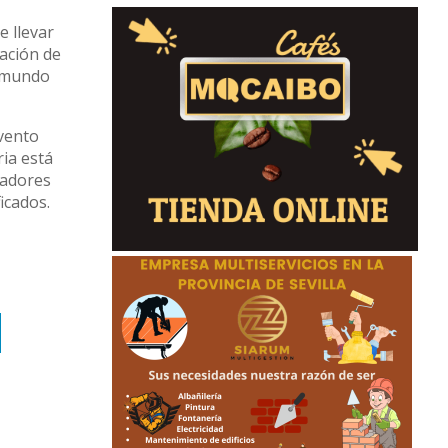
e llevar
tación de
l mundo
evento
ria está
radores
icados.