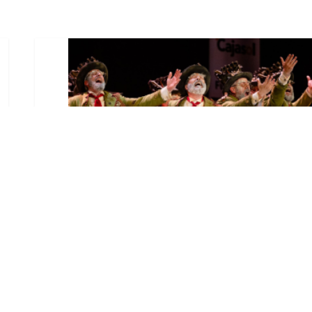
El Castillo de Utrera
vibrará esta noche bajo el
Carnaval de Cádiz con la
comparsa «Los Humanos»