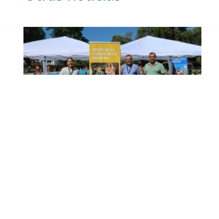
Inicia en Trajano la
campaña de
concienciación del
consistorio utrerano
«Sumérgete en el reciclaje»