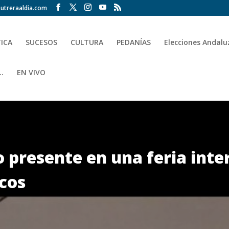
utreraaldia.com
TICA
SUCESOS
CULTURA
PEDANÍAS
Elecciones Andalu
.
EN VIVO
presente en una feria inte
cos